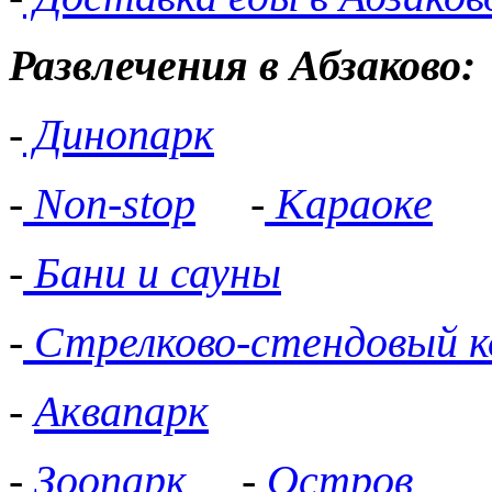
Развлечения в Абзаково:
-
Динопарк
-
Non-stop
-
Караоке
-
Бани и сауны
-
Стрелково-стендовый к
-
Аквапарк
-
Зоопарк
-
Остров