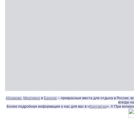
Абзаково
,
Мраткино
и
Банное
– прекрасные места для отдыха в России, в
всегда н
Более подробная информация о нас для вас в «
Контактах
». © При копир