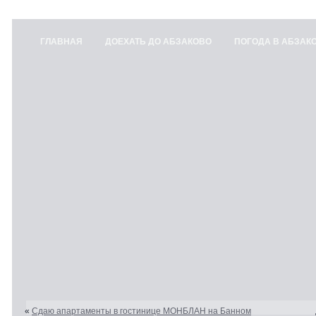
ГЛАВНАЯ
ДОЕХАТЬ ДО АБЗАКОВО
ПОГОДА В АБЗАК
«
Сдаю апартаменты в гостинице МОНБЛАН на Банном