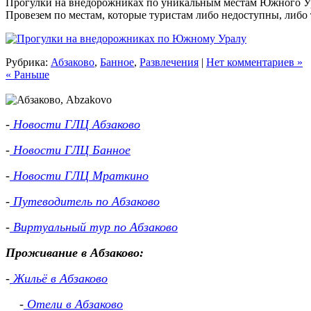
Прогулки на внедорожниках по уникальным местам Южного Ура
Провезем по местам, которые туристам либо недоступны, либо 
Рубрика:
Абзаково
,
Банное
,
Развлечения
|
Нет комментариев »
« Раньше
-
Новости ГЛЦ Абзаково
-
Новости ГЛЦ Банное
-
Новости ГЛЦ Мраткино
-
Путеводитель по Абзаково
-
Виртуальный тур по Абзаково
Проживание в Абзаково:
-
Жильё в Абзаково
-
Отели в Абзаково