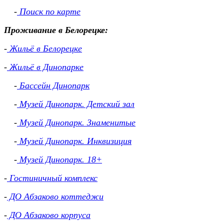
-
Поиск по карте
Проживание в Белорецке:
-
Жильё в Белорецке
-
Жильё в Динопарке
-
Бассейн Динопарк
-
Музей Динопарк. Детский зал
-
Музей Динопарк. Знаменитые
-
Музей Динопарк. Инквизиция
-
Музей Динопарк. 18+
-
Гостиничный комплекс
-
ДО Абзаково коттеджи
-
ДО Абзаково корпуса