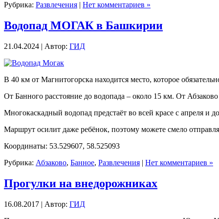
Рубрика:
Развлечения
|
Нет комментариев »
Водопад МОГАК в Башкирии
21.04.2024 | Автор:
ГИД
В 40 км от Магнитогорска находится место, которое обязатель
От Банного расстояние до водопада – около 15 км. От Абзаково 
Многокаскадный водопад предстаёт во всей красе с апреля и до
Маршрут осилит даже ребёнок, поэтому можете смело отправля
Координаты: 53.529607, 58.525093
Рубрика:
Абзаково
,
Банное
,
Развлечения
|
Нет комментариев »
Прогулки на внедорожниках
16.08.2017 | Автор:
ГИД