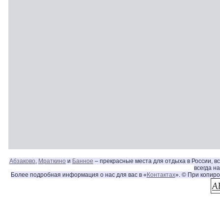
Абзаково
,
Мраткино
и
Банное
– прекрасные места для отдыха в России, в
всегда н
Более подробная информация о нас для вас в «
Контактах
». © При копир