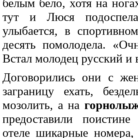
белым бело, хотя на нога
тут и Люся подоспела
улыбается, в спортивно
десять помолодела. «Оч
Встал молодец русский и 
Договорились они с же
заграницу ехать, безде
мозолить, а на
горнолыж
предоставили поистине
отеле шикарные номера,