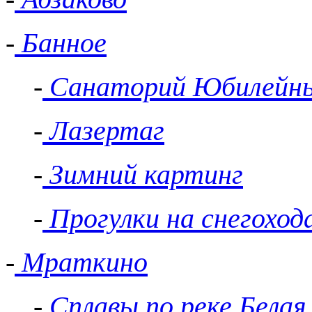
-
Банное
-
Санаторий Юбилейн
-
Лазертаг
-
Зимний картинг
-
Прогулки на снегоход
-
Мраткино
-
Сплавы по реке Белая