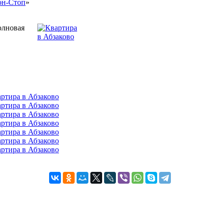
он-Стоп
»
олновая