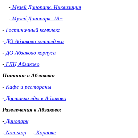
-
Музей Динопарк. Инквизиция
-
Музей Динопарк. 18+
-
Гостиничный комплекс
-
ДО Абзаково коттеджи
-
ДО Абзаково корпуса
-
ГЛЦ Абзаково
Питание в Абзаково:
-
Кафе и рестораны
-
Доставка еды в Абзаково
Развлечения в Абзаково:
-
Динопарк
-
Non-stop
-
Караоке