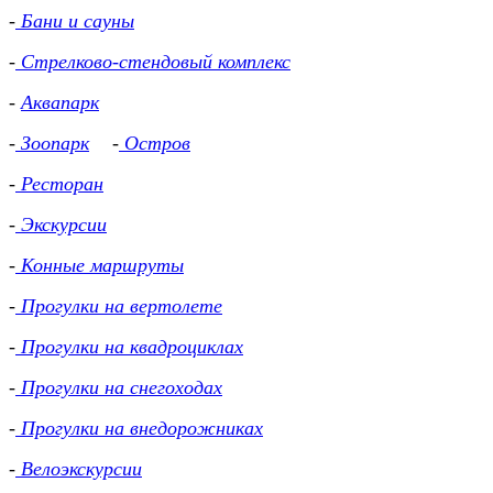
-
Бани и сауны
-
Стрелково-стендовый комплекс
-
Аквапарк
-
Зоопарк
-
Остров
-
Ресторан
-
Экскурсии
-
Конные маршруты
-
Прогулки на вертолете
-
Прогулки на квадроциклах
-
Прогулки на снегоходах
-
Прогулки на внедорожниках
-
Велоэкскурсии